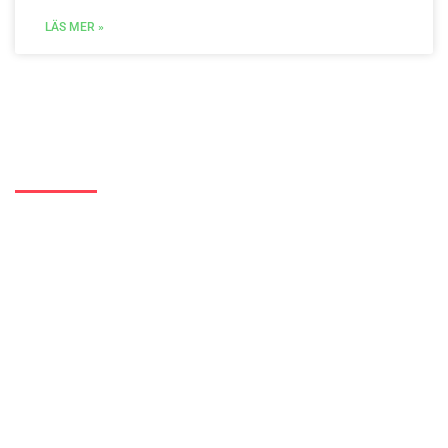
LÄS MER »
Ny mailadress?
Har du flyttat eller bytt mailadress?
Fyll i formuläret eller skicka dina nya uppgifter till:
info@fisketangen.se