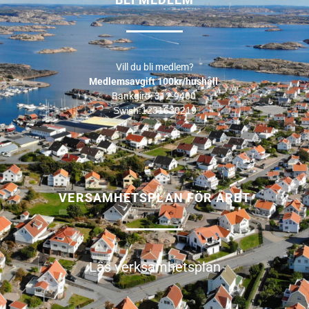
Vill du bli medlem?
Medlemsavgift 100kr/hushåll
Bankgiro: 312-9400
Swish:1231630219
VERSAMHETSPLAN FÖR ÅRET
Läs verksamhetsplan